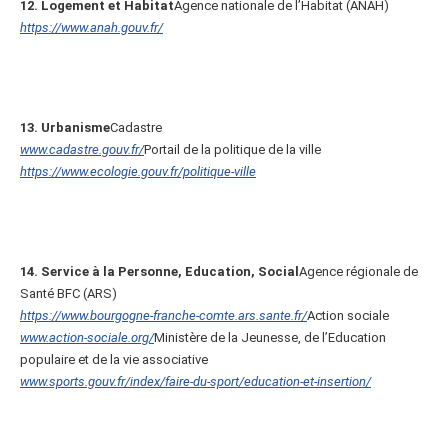
12. Logement et Habitat
Agence nationale de l’Habitat (ANAH)
https://www.anah.gouv.fr/
13. Urbanisme
Cadastre
www.cadastre.gouv.fr/
Portail de la politique de la ville
https://www.ecologie.gouv.fr/politique-ville
14. Service à la Personne, Education, Social
Agence régionale de
Santé BFC (ARS)
https://www.bourgogne-franche-comte.ars.sante.fr/
Action sociale
www.action-sociale.org/
Ministère de la Jeunesse, de l’Education
populaire et de la vie associative
www.sports.gouv.fr/index/faire-du-sport/education-et-insertion/