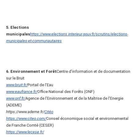
5. Elections
municipales
https://www.elections.interieur.gouv.fr/scrutins/elections-
municipales-et-communautaires
6. Environnement et Forêt
Centre d’information et de documentation
sur le Bruit
www.bruit.fr/
Portail de l’Eau
www.eaufrance.fr/
Office National des Forêts (ONF)
www.onf.fr/
Agence de l’Environnement et de la Maîtrise de l’Energie
(ADEME)
https://www.ademe.fr/
Citéo
https://www.citeo.com/
Conseil économique social et environnemental
de Franche Comté (CESER)
https://www.lecese.fr/