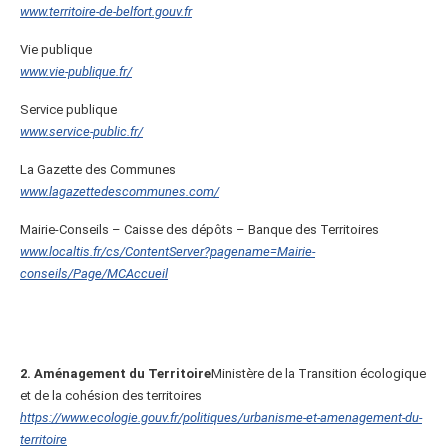
www.territoire-de-belfort.gouv.fr
Vie publique
www.vie-publique.fr/
Service publique
www.service-public.fr/
La Gazette des Communes
www.lagazettedescommunes.com/
Mairie-Conseils – Caisse des dépôts – Banque des Territoires
www.localtis.fr/cs/ContentServer?pagename=Mairie-
conseils/Page/MCAccueil
2. Aménagement du Territoire
Ministère de la Transition écologique
et de la cohésion des territoires
https://www.ecologie.gouv.fr/politiques/urbanisme-et-amenagement-du-
territoire