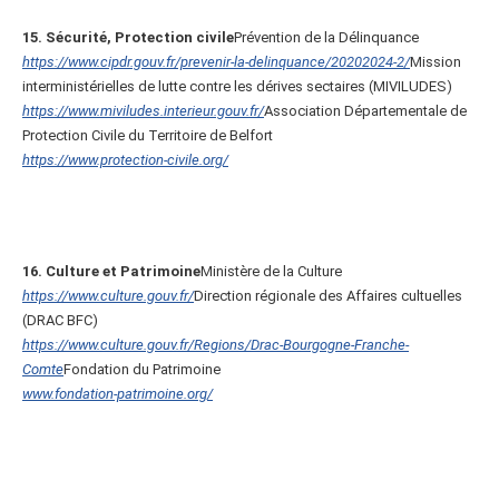
15. Sécurité, Protection civile
Prévention de la Délinquance
https://www.cipdr.gouv.fr/prevenir-la-delinquance/20202024-2/
Mission
interministérielles de lutte contre les dérives sectaires (MIVILUDES)
https://www.miviludes.interieur.gouv.fr/
Association Départementale de
Protection Civile du Territoire de Belfort
https://www.protection-civile.org/
16. Culture et Patrimoine
Ministère de la Culture
https://www.culture.gouv.fr/
Direction régionale des Affaires cultuelles
(DRAC BFC)
https://www.culture.gouv.fr/Regions/Drac-Bourgogne-Franche-
Comte
Fondation du Patrimoine
www.fondation-patrimoine.org/